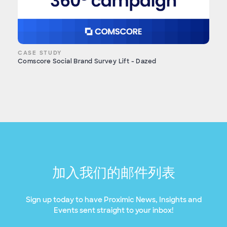
CASE STUDY
Comscore Social Brand Survey Lift - Dazed
加入我们的邮件列表
Sign up today to have Proximic News, Insights and
Events sent straight to your inbox!