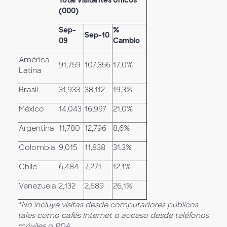
Total Visitantes Únicos
(000)
Sep-
%
Sep-10
09
Cambio
América
91,759
107,356
17,0%
Latina
Brasil
31,933
38,112
19,3%
México
14,043
16,997
21,0%
Argentina
11,780
12,796
8,6%
Colombia
9,015
11,838
31,3%
Chile
6,484
7,271
12,1%
Venezuela
2,132
2,689
26,1%
*No incluye visitas desde computadores públicos
tales como cafés Internet o acceso desde teléfonos
móviles o PDA.