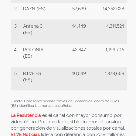
2
DAZN (ES)
57,639
14,352,028
3
Antena 3
44,449
4,311,524
(ES)
4
POLÒNIA
42,847
1,199,706
(ES)
5
RTVE.ES
40,549
1,378,668
(ES)
Fuente: Comscore Social a través de Shareablee, enero de 2023.
(ES) identifica las marcas españolas
La Resistencia
es el canal con mayor consumo por
vídeo único. Por otro lado, si hiciéramos el ranking
por generación de visualizaciones totales por canal,
RTVE Noticias
lidera con diferencia con 20,8 millones