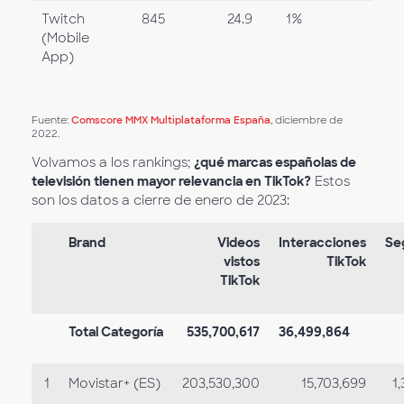
Twitch
845
24.9
1%
(Mobile
App)
Fuente:
Comscore MMX Multiplataforma España
, diciembre de
2022.
Volvamos a los rankings;
¿qué marcas españolas de
televisión tienen mayor relevancia en TikTok?
Estos
son los datos a cierre de enero de 2023:
Brand
Videos
Interacciones
Se
vistos
TikTok
TikTok
Total Categoría
535,700,617
36,499,864
1
Movistar+ (ES)
203,530,300
15,703,699
1