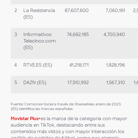
2
La Resistencia
87,607,600
7,060,161
2,
(ES)
3
Informativos
74,682,185
4,700,940
Telecinco.com
(ES)
4
RTVE.ES (ES)
41,218,171
1,828,196
5
DAZN (ES)
17,510,992
1,567,310
1
Fuente: Comscore Social a través de Shareablee, enero de 2023.
(ES) identifica las marcas españolas
Movistar Plus+
es la marca de la categoría con mayor
audiencia en TikTok, destacando entre sus
contenidos más vistos y con mayor interacción los
análisis de partidos de fútbol, como por ejemplo