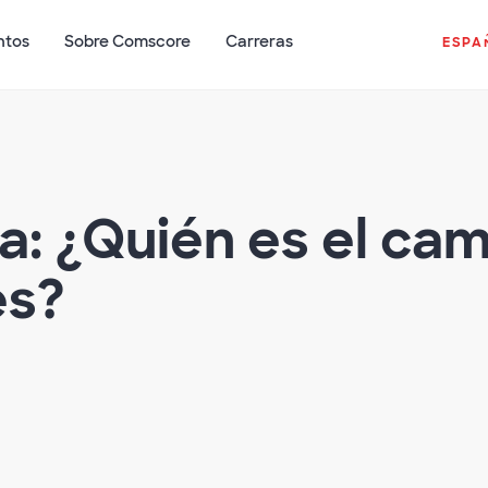
ntos
Sobre Comscore
Carreras
ESPA
a: ¿Quién es el ca
es?