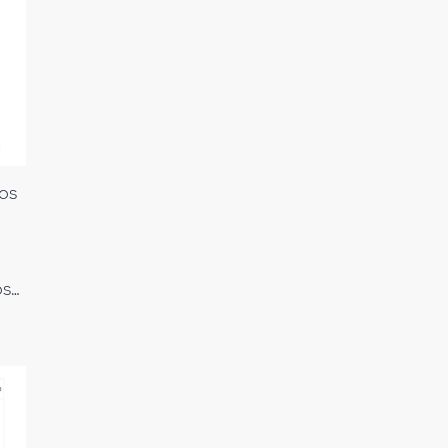
os
os…