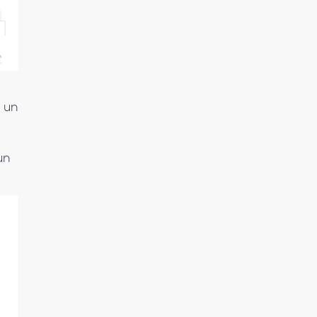
n un
un