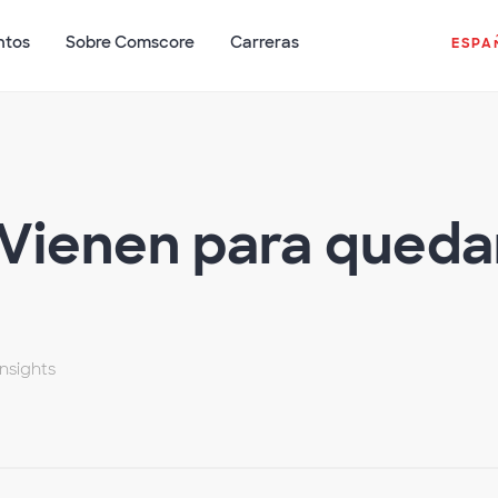
ntos
Sobre Comscore
Carreras
ESPA
Vienen para queda
nsights