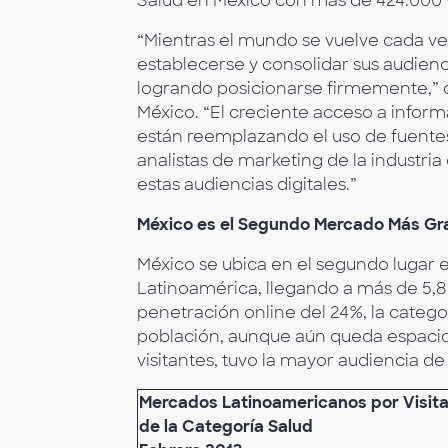
Salud en México con más de 424.000 v
“Mientras el mundo se vuelve cada ve
establecerse y consolidar sus audienci
logrando posicionarse firmemente,” 
México. “El creciente acceso a info
están reemplazando el uso de fuentes
analistas de marketing de la industr
estas audiencias digitales.”
México es el Segundo Mercado Más Gra
México se ubica en el segundo lugar en
Latinoamérica, llegando a más de 5,8 
penetración online del 24%, la catego
población, aunque aún queda espacio p
visitantes, tuvo la mayor audiencia de
Mercados Latinoamericanos por Visitan
de la Categoría Salud