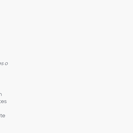
es o
n
tes
nte