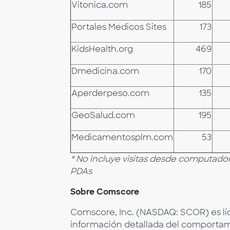
Vitonica.com
185
Portales Medicos Sites
173
KidsHealth.org
469
Dmedicina.com
170
Aperderpeso.com
135
GeoSalud.com
195
Medicamentosplm.com
53
* No incluye visitas desde computador
PDAs
Sobre Comscore
Comscore, Inc. (NASDAQ: SCOR) es líd
información detallada del comportam