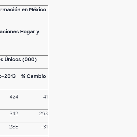
ormación en México
caciones Hogar y
es Únicos (000)
b-2013
% Cambio
424
41
342
293
288
-31