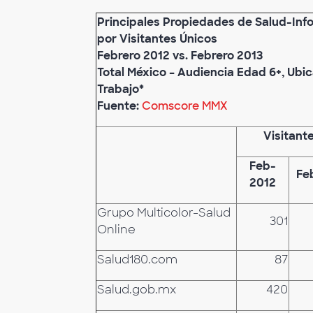
Principales Propiedades de Salud-Inf
por Visitantes Únicos
Febrero 2012 vs. Febrero 2013
Total México – Audiencia Edad 6+, Ubi
Trabajo*
Fuente:
Comscore MMX
Visitant
Feb-
Fe
2012
Grupo Multicolor-Salud
301
Online
Salud180.com
87
Salud.gob.mx
420