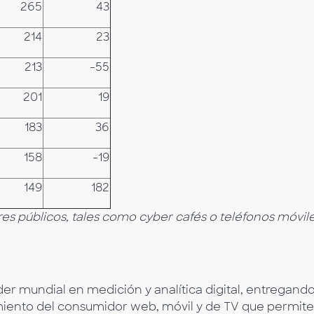
265
43
214
23
213
-55
201
19
183
36
158
-19
149
182
es públicos, tales como cyber cafés o teléfonos móvil
er mundial en medición y analítica digital, entregand
iento del consumidor web, móvil y de TV que permite