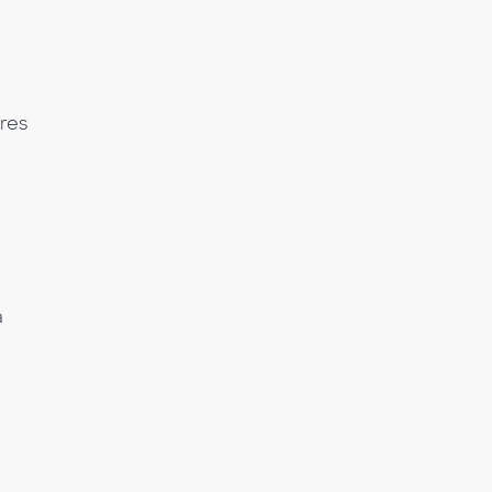
res
a