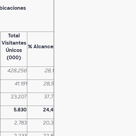
Ubicaciones
Total
Visitantes
% Alcance
Únicos
(000)
428.256
28,1
41.191
28,5
23.207
37,7
5.830
24,4
2.783
20,3
2.233
22,8