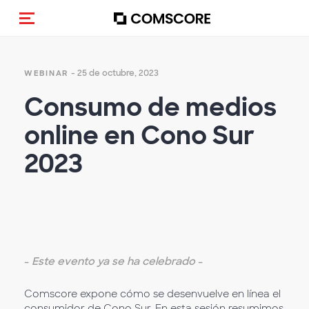
(Des)activar la navegación
- 25 de octubre, 2023
WEBINAR
Consumo de medios
online en Cono Sur
2023
-
Este evento ya se ha celebrado
-
Comscore expone cómo se desenvuelve en línea el
consumidor de Cono Sur. En esta sesión resumimos