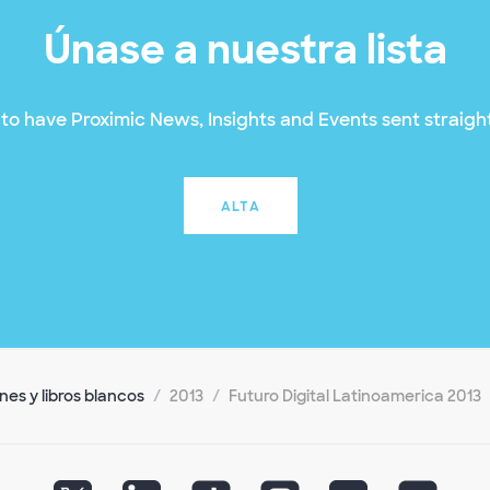
Únase a nuestra lista
to have Proximic News, Insights and Events sent straight
ALTA
es y libros blancos
2013
Futuro Digital Latinoamerica 2013