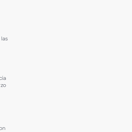
 las
cia
rzo
con