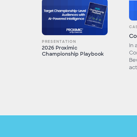
CA
Co
PRESENTATION
In 
2026 Proximic
Con
Championship Playbook
Bev
act