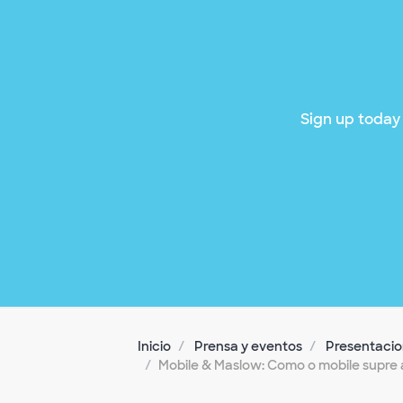
Sign up today 
Inicio
Prensa y eventos
Presentacion
Mobile & Maslow: Como o mobile supre 