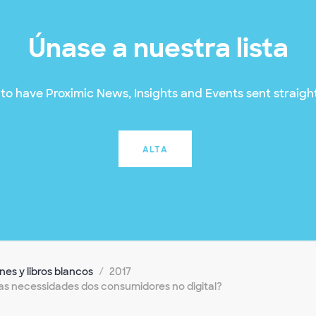
Únase a nuestra lista
to have Proximic News, Insights and Events sent straight
ALTA
es y libros blancos
2017
as necessidades dos consumidores no digital?