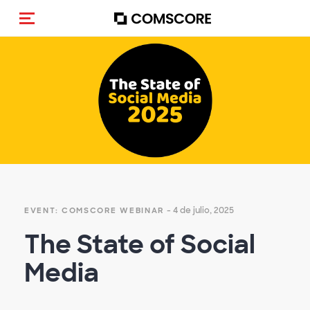
(Des)activar la navegación
Empty
heading
- 4 de julio, 2025
EVENT: COMSCORE WEBINAR
The State of Social
Media