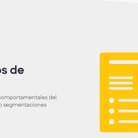
os de
 comportamentales del
ndo segmentaciones