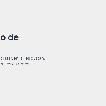
do de
ulas ven, si les gustan,
n los estrenos,
les.