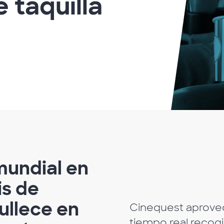
 taquilla
mundial en
is de
gullece en
Cinequest aprovec
tiempo real recogi