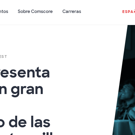
ntos
Sobre Comscore
Carreras
ESPA
EST
esenta
n gran
 de las