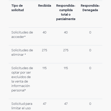
Tipo de
Recibida
Respondida–
Respondida–
solicitud
cumplida
Denegada
total o
parcialmente
Solicitudes de
40
40
0
acceder*
Solicitudes de
275
275
0
eliminar *
Solicitudes de
115
115
0
optar por ser
excluidos de
la venta de
información
personal*
Solicitud para
47
47
0
limitar el uso