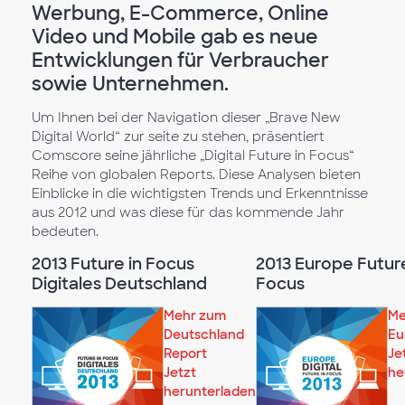
Werbung, E-Commerce, Online
Video und Mobile gab es neue
Entwicklungen für Verbraucher
sowie Unternehmen.
Um Ihnen bei der Navigation dieser „Brave New
Digital World“ zur seite zu stehen, präsentiert
Comscore seine jährliche „Digital Future in Focus“
Reihe von globalen Reports. Diese Analysen bieten
Einblicke in die wichtigsten Trends und Erkenntnisse
aus 2012 und was diese für das kommende Jahr
bedeuten.
2013 Future in Focus
2013 Europe Future
Digitales Deutschland
Focus
Mehr zum
Me
Deutschland
Eu
Report
Je
Jetzt
he
herunterladen