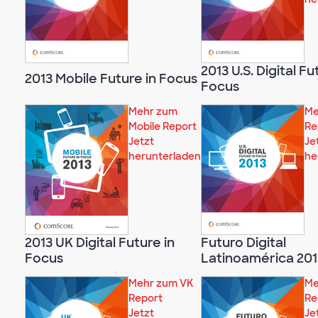
2013 U.S. Digital Fu
2013 Mobile Future in Focus
Focus
Mehr zum
Me
Mobile Report
Re
Jetzt
Je
herunterladen
he
2013 UK Digital Future in
Futuro Digital
Focus
Latinoamérica 201
Mehr zum VK
Me
Report
Re
Jetzt
Je