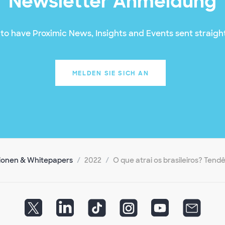
Newsletter Anmeldung
to have Proximic News, Insights and Events sent straight
MELDEN SIE SICH AN
ionen & Whitepapers
2022
O que atrai os brasileiros? Ten