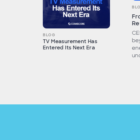
BL
Fr
Re
CE
BLOG
bey
TV Measurement Has
Entered Its Next Era
ene
unc