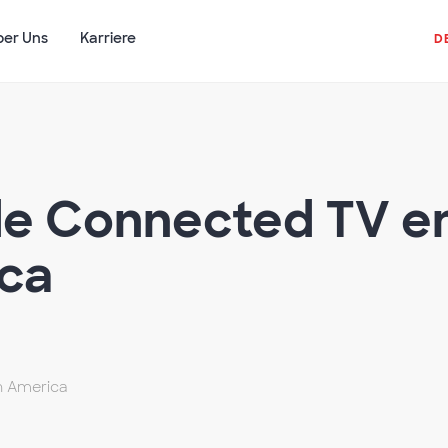
ber Uns
Karriere
D
de Connected TV e
ca
h America