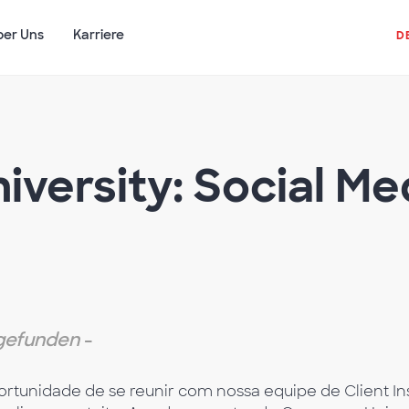
ber Uns
Karriere
D
versity: Social Me
tgefunden
-
portunidade de se reunir com nossa equipe de Client In