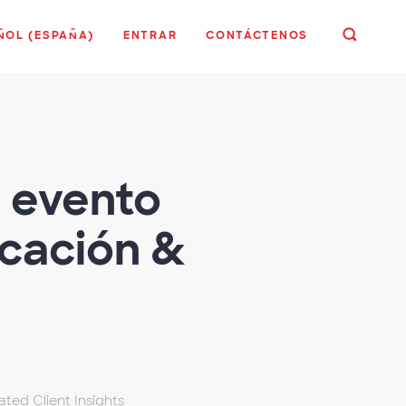
ÑOL (ESPAÑA)
ENTRAR
CONTÁCTENOS
l evento
icación &
ated Client Insights