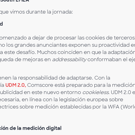
que vimos durante la jornada:
ad
comenzado a dejar de procesar las cookies de terceros
o los grandes anunciantes exponen su proactividad en
a este desafío. Muchos coinciden en que la adaptación
queda de mejoras en
addressability
conformaban el ej
tienen la responsabilidad de adaptarse. Con la
gía
UDM 2.0,
Comscore está preparado para la medició
publicidad en este nuevo entorno
cookieless
. UDM 2.0 
esaria, en línea con la legislación europea sobre
rectrices sobre medición establecidas por la WFA (Worl
ión de la medición digital