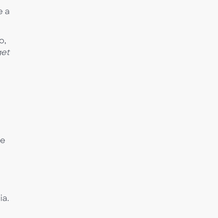
e a
o,
get
n
ce
ia.