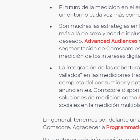
El futuro de la medición en el 
un entorno cada vez más compl
Son muchas las estrategias en
más allá de sexo y edad o incl
deseado.
Advanced Audiences
segmentación de Comscore está
medición de los intereses digit
La integración de las cobertur
vallados” en las mediciones tra
completa del consumidor y opti
anunciantes. Comscore dispone 
soluciones de medición como
sociales en la medición multipl
En general, tenemos por delante un a
Comscore. Agradecer a
Programmati
Para obtener más información sobre 