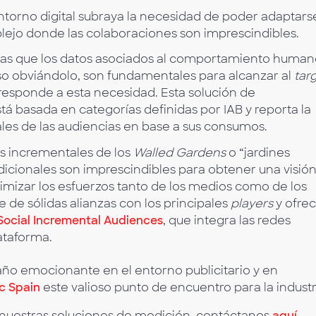
entorno digital subraya la necesidad de poder adaptars
ejo donde las colaboraciones son imprescindibles.
 las que los datos asociados al comportamiento human
uso obviándolo, son fundamentales para alcanzar al
tar
responde a esta necesidad. Esta solución de
 basada en categorías definidas por IAB y reporta la
ales de las audiencias en base a sus consumos.
as incrementales de los
Walled Gardens
o “jardines
dicionales son imprescindibles para obtener una visió
mizar los esfuerzos tanto de los medios como de los
de sólidas alianzas con los principales
players
y ofre
Social Incremental Audiences
, que integra las redes
ataforma.
ño emocionante en el entorno publicitario y en
c Spain
este valioso punto de encuentro para la industr
nuestras soluciones de medición, contáctanos
aquí
.