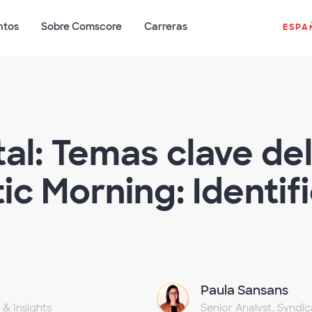
ntos
Sobre Comscore
Carreras
ESPA
ital: Temas clave de
c Morning: Identif
Paula Sansans
 & Insights
Senior Analyst, Syndic