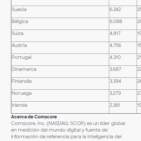
Suecia
6.242
2
Bélgica
6.088
2
Suiza
4.817
1
Austria
4.756
1
Portugal
4.310
2
Dinamarca
3.687
2
Finlandia
3.394
2
Noruega
3.279
2
Irlanda
2.361
1
Acerca de Comscore
Comscore, Inc. (NASDAQ: SCOR) es un líder global
en medición del mundo digital y fuente de
información de referencia para la inteligencia del