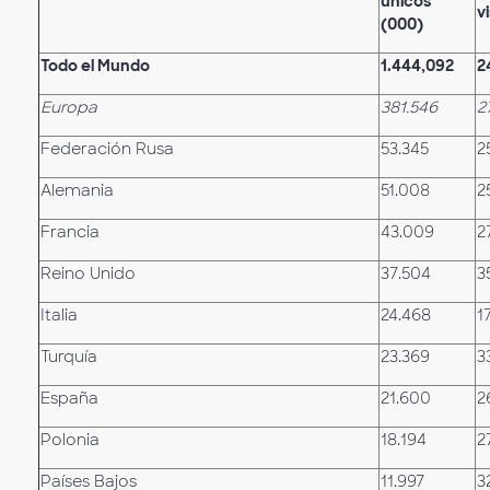
únicos
v
(000)
Todo el Mundo
1.444,092
2
Europa
381.546
2
Federación Rusa
53.345
2
Alemania
51.008
2
Francia
43.009
2
Reino Unido
37.504
3
Italia
24.468
1
Turquía
23.369
3
España
21.600
2
Polonia
18.194
2
Países Bajos
11.997
3