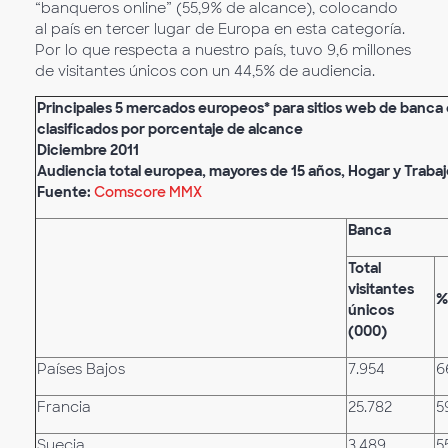
“banqueros online” (55,9% de alcance), colocando
al país en tercer lugar de Europa en esta categoría.
Por lo que respecta a nuestro país, tuvo 9,6 millones
de visitantes únicos con un 44,5% de audiencia.
Principales 5 mercados europeos* para sitios web de banca 
clasificados por porcentaje de alcance
Diciembre 2011
Audiencia total europea, mayores de 15 años, Hogar y Traba
Fuente:
Comscore MMX
Banca
Total
visitantes
%
únicos
(000)
Países Bajos
7.954
6
Francia
25.782
5
Suecia
3.489
5