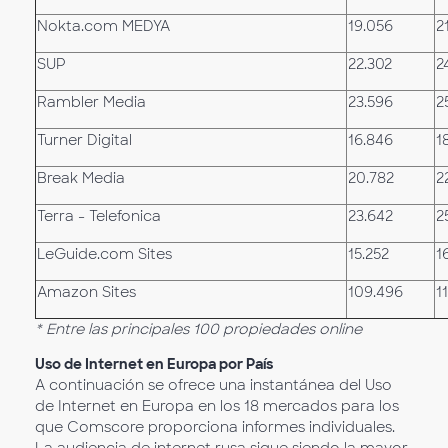
Nokta.com MEDYA
19.056
2
SUP
22.302
2
Rambler Media
23.596
2
Turner Digital
16.846
1
Break Media
20.782
2
Terra - Telefonica
23.642
2
LeGuide.com Sites
15.252
1
Amazon Sites
109.496
1
* Entre las principales 100 propiedades online
Uso de Internet en Europa por País
A continuación se ofrece una instantánea del Uso
de Internet en Europa en los 18 mercados para los
que Comscore proporciona informes individuales.