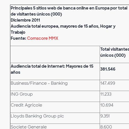
Principales 5 sitios web de banca online en Europa por total
de visitantes únicos (000)
Diciembre 2011
Audiencia total europea, mayores de 15 años, Hogar y
Trabajo
Fuente:
Comscore MMX
Total visitante
únicos (000)
Audiencia total de internet: Mayores de 15
381.546
años
Business/Finance - Banking
147.499
ING Group
11.233
Credit Agricole
10.694
Lloyds Banking Group plc
9.351
Societe Generale
8.600