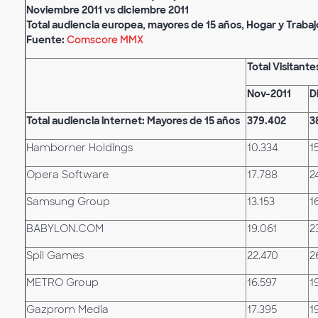
Noviembre 2011 vs diciembre 2011
Total audiencia europea, mayores de 15 años, Hogar y Trabaj
Fuente:
Comscore MMX
Total Visitant
Nov-2011
D
Total audiencia internet: Mayores de 15 años
379.402
3
Hamborner Holdings
10.334
1
Opera Software
17.788
2
Samsung Group
13.153
1
BABYLON.COM
19.061
2
Spil Games
22.470
2
METRO Group
16.597
1
Gazprom Media
17.395
1