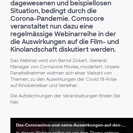
dagewesenen und beispiellosen
Situation, bedingt durch die
Corona-Pandemie. Comscore
veranstaltet nun dazu eine
regelmässige Webinarreihe in der
die Auswirkungen auf die Film- und
Kinolandschaft diskutiert werden.
Das Webinar wird von Bernd Zickert, General
Manager von Comscore Movies, moderiert. Unsere
Panelteilnehmer widmen sich einer Vielzahl von
Themen, zu den Auswirkungen der Covid 19-Krise
auf Kinobetreiber und Verleiher.
Die Aufzeichnungen der Veranstaltungen finden Sie
hier.
Das-Coronavirus-und-seine-Auswirkungen-auf-den-deutschen-Kinomarkt
In diesem Webinar wollen wir uns dem Thema widmen, was wir von anderen europäischen Märkten wie Frankreich, Großbritannien oder Finnland, für die zweite Wiedereröffnungsphase mitnehmen können.