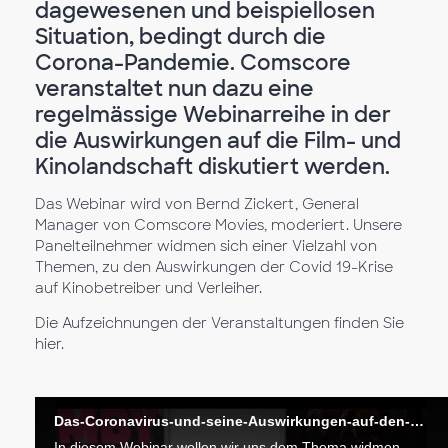
dagewesenen und beispiellosen
Situation, bedingt durch die
Corona-Pandemie. Comscore
veranstaltet nun dazu eine
regelmässige Webinarreihe in der
die Auswirkungen auf die Film- und
Kinolandschaft diskutiert werden.
Das Webinar wird von Bernd Zickert, General
Manager von Comscore Movies, moderiert. Unsere
Panelteilnehmer widmen sich einer Vielzahl von
Themen, zu den Auswirkungen der Covid 19-Krise
auf Kinobetreiber und Verleiher.
Die Aufzeichnungen der Veranstaltungen finden Sie
hier.
Das-Coronavirus-und-seine-Auswirkungen-auf-den-deutschen-Kinomarkt
In diesem Webinar wollen wir uns dem Thema widmen, was wir von anderen europäischen Märkten wie Frankreich, Großbritannien oder Finnland, für die zweite Wiedereröffnungsphase mitnehmen können.