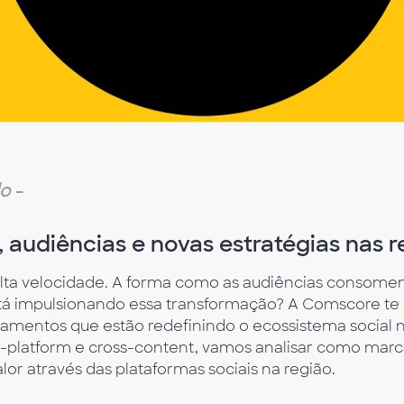
do
-
 audiências e novas estratégias nas r
lta velocidade. A forma como as audiências consome
stá impulsionando essa transformação? A Comscore t
amentos que estão redefinindo o ecossistema social 
platform e cross-content, vamos analisar como marcas
r através das plataformas sociais na região.