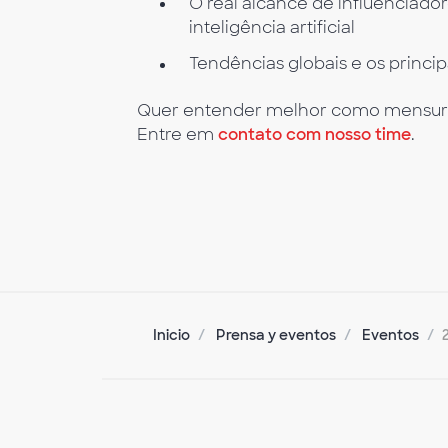
O real alcance de influenciado
inteligência artificial
Tendências globais e os princi
Quer entender melhor como mensurar 
Entre em
contato com nosso time
.
Inicio
Prensa y eventos
Eventos