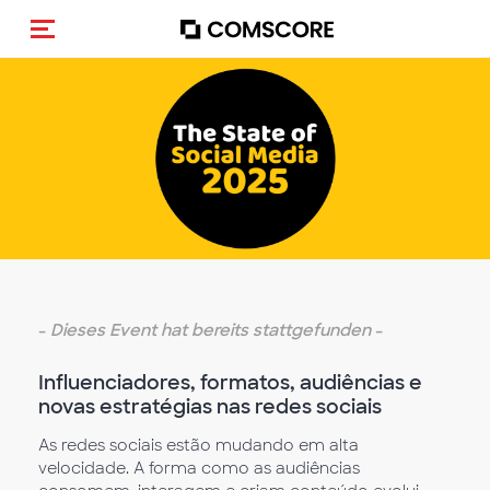
Navigation (de-)aktivieren
Empty
heading
-
Dieses Event hat bereits stattgefunden
-
Influenciadores, formatos, audiências e
novas estratégias nas redes sociais
As redes sociais estão mudando em alta
velocidade. A forma como as audiências