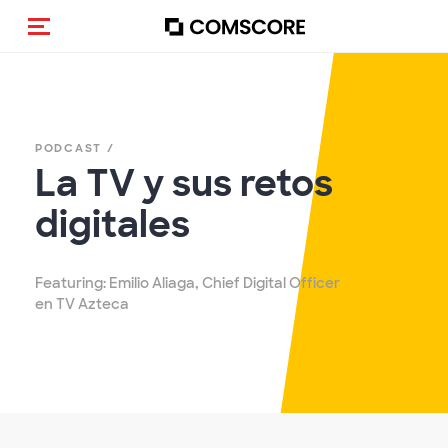
(Des)activar la navegación
PODCAST /
La TV y sus retos
digitales
Featuring: Emilio Aliaga, Chief Digital Officer
en TV Azteca