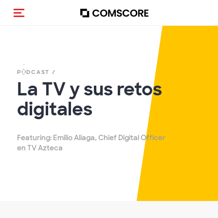
Activar navegación
PÓDCAST /
La TV y sus retos
digitales
Featuring: Emilio Aliaga, Chief Digital Officer
en TV Azteca