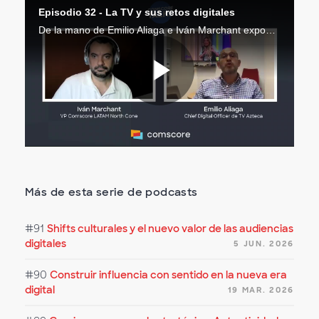
Episodio 32 - La TV y sus retos digitales
De la mano de Emilio Aliaga e Iván Marchant exponemos la importancia de la generación de contenidos atractivos para conectar con las audiencias y el rol que ocupan las estrategias digitales en la industria televisiva.
Reproduc
Vídeo
Más de esta serie de podcasts
#91
Shifts culturales y el nuevo valor de las audiencias
digitales
5 JUN. 2026
#90
Construir influencia con sentido en la nueva era
digital
19 MAR. 2026