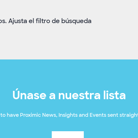
. Ajusta el filtro de búsqueda
Únase a nuestra lista
to have Proximic News, Insights and Events sent straight