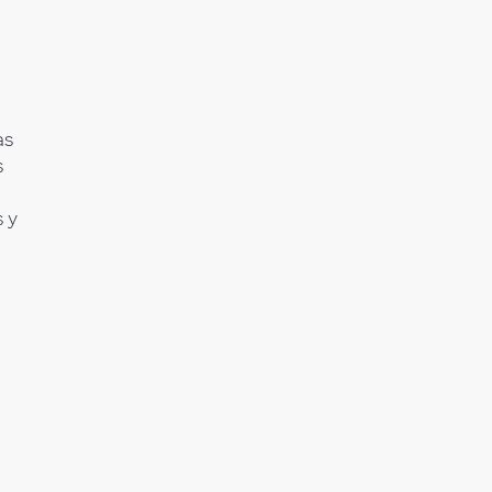
as
s
 y