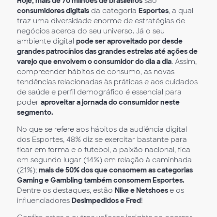
Hoje, mais de 70 milhões de brasileiros
são
consumidores digitais
da categoria
Esportes
, a qual
traz uma diversidade enorme de estratégias de
negócios acerca do seu universo. Já o seu
ambiente digital
pode ser aproveitado por desde
grandes patrocínios das grandes estrelas até ações de
varejo que envolvem o consumidor do dia a dia
. Assim,
compreender hábitos de consumo, as novas
tendências relacionadas às práticas e aos cuidados
de saúde e perfil demográfico é essencial para
poder
aproveitar a jornada do consumidor neste
segmento.
No que se refere aos hábitos da audiência digital
dos Esportes, 48% diz se exercitar bastante para
ficar em forma e o futebol, a paixão nacional, fica
em segundo lugar (14%) em relação à caminhada
(21%);
mais de 50% dos que consomem as categorias
Gaming e Gambling também consomem Esportes.
Dentre os destaques, estão
Nike e Netshoes
e os
influenciadores
Desimpedidos e Fred
!