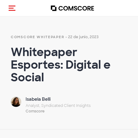
(Des)activar la navegación
- 22 de junio, 2023
COMSCORE WHITEPAPER
Whitepaper
Esportes: Digital e
Social
Isabela Belli
Analyst, Syndicated Client Insights
Comscore