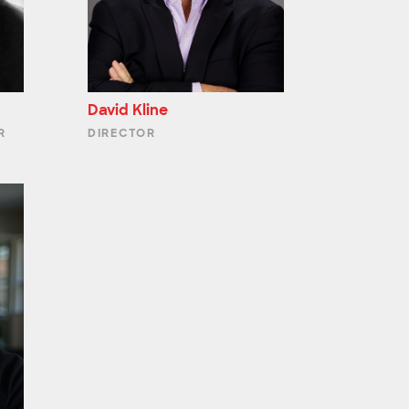
David Kline
R
DIRECTOR