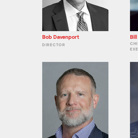
Bob Davenport
Bil
CHI
DIRECTOR
EX