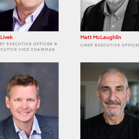
l Livek
Matt McLaughlin
EF EXECUTIVE OFFICER &
CHIEF EXECUTIVE OFFICE
ECUTIVE VICE CHAIRMAN