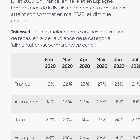
juillet 2020. En France, en Italie et en Espagne,
l'importance de la livraison de denrées alimentaires
atteint son sommet en mai 2020, et diminue
ensuite.
Tableau 1
. Taille d’audience des services de livraison
de repas, en % de l'audience de la catégorie
"alimentation/supermarché/épicerie".
Feb-
Mar-
Apr-
May-
Jun-
Jul
2020
2020
2020
2020
2020
202
France
19%
22%
23%
27%
26%
21
Allemagne
34%
35%
39%
36%
38%
39
Italie
22%
23%
24%
27%
24%
22
Espagne
23%
25%
26%
28%
25%
26