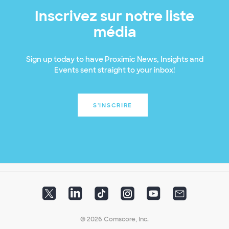
Inscrivez sur notre liste
média
Sign up today to have Proximic News, Insights and
Events sent straight to your inbox!
S'INSCRIRE
© 2026 Comscore, Inc.