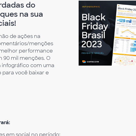
rdadas do
aques na sua
iais!
lhão de ações na
l comentários/menções
a melhor performance
m 90 mil menções. O
m infográfico com uma
o para você baixar e
rará:
s em social no período;