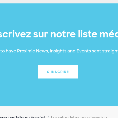
scrivez sur notre liste mé
to have Proximic News, Insights and Events sent straight
S'INSCRIRE
mscore Talks en Español
Los retos del mundo streaming