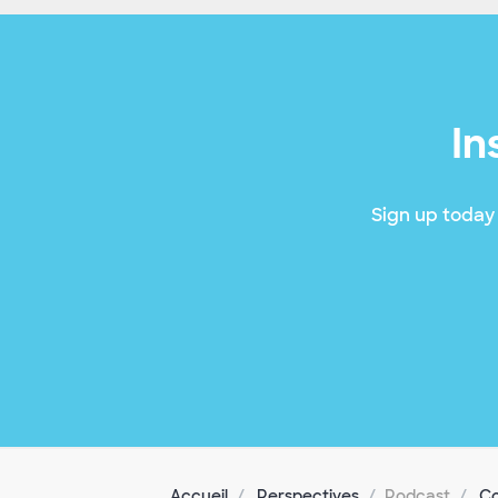
In
Sign up today 
Accueil
Perspectives
Podcast
Co