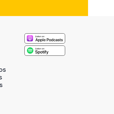
os
s
s