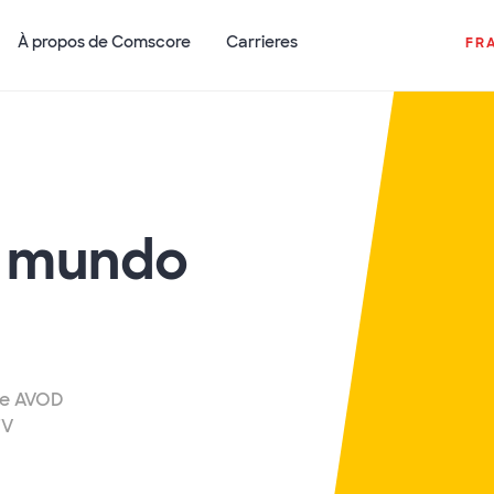
À propos de Comscore
Carrieres
FR
l mundo
 de AVOD
TV