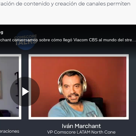
ración de contenido y creación de canales permiten
ng
Acompañados de Felipe Cortelezzi e Iván Marchant conversamos sobre cómo llegó Viacom CBS al mundo del streaming, cómo es el modelo de negocio de Pluto TV y la demanda que generan las nuevas gener
Lire