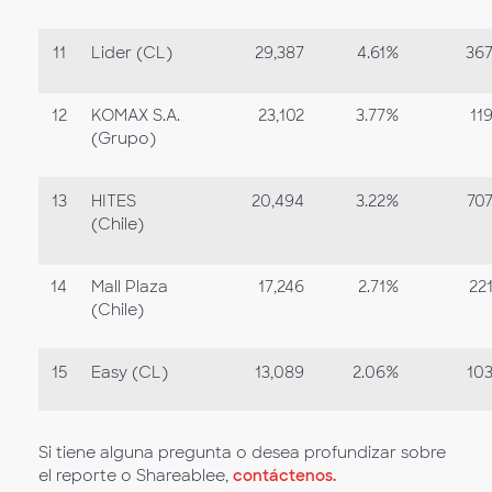
11
Lider (CL)
29,387
4.61%
36
12
KOMAX S.A.
23,102
3.77%
11
(Grupo)
13
HITES
20,494
3.22%
70
(Chile)
14
Mall Plaza
17,246
2.71%
22
(Chile)
15
Easy (CL)
13,089
2.06%
10
Si tiene alguna pregunta o desea profundizar sobre
el reporte o Shareablee,
contáctenos.