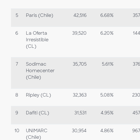
5
Paris (Chile)
42,516
6.68%
35
6
La Oferta
39,520
6.20%
14
Irresistible
(CL)
7
Sodimac
35,705
5.61%
37
Homecenter
(Chile)
8
Ripley (CL)
32,363
5.08%
23
9
Dafiti (CL)
31,531
4.95%
45
10
UNIMARC
30,954
4.86%
96
(Chile)