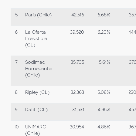
5
Paris (Chile)
42,516
6.68%
35
6
La Oferta
39,520
6.20%
14
Irresistible
(CL)
7
Sodimac
35,705
5.61%
37
Homecenter
(Chile)
8
Ripley (CL)
32,363
5.08%
23
9
Dafiti (CL)
31,531
4.95%
45
10
UNIMARC
30,954
4.86%
96
(Chile)