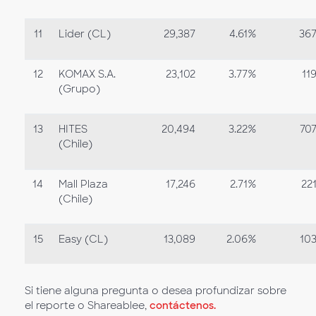
11
Lider (CL)
29,387
4.61%
36
12
KOMAX S.A.
23,102
3.77%
11
(Grupo)
13
HITES
20,494
3.22%
70
(Chile)
14
Mall Plaza
17,246
2.71%
22
(Chile)
15
Easy (CL)
13,089
2.06%
10
Si tiene alguna pregunta o desea profundizar sobre
el reporte o Shareablee,
contáctenos.