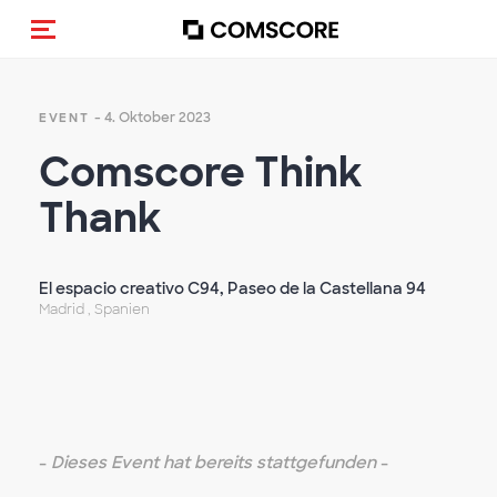
Navigation (de-)aktivieren
- 4. Oktober 2023
EVENT
Comscore Think
Thank
El espacio creativo C94, Paseo de la Castellana 94
Madrid , Spanien
-
Dieses Event hat bereits stattgefunden
-