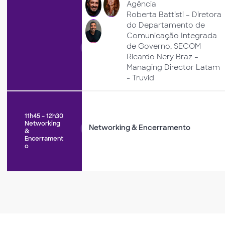
Agência
Roberta Battisti – Diretora
do Departamento de
Comunicação Integrada
de Governo, SECOM
Ricardo Nery Braz –
Managing Director Latam
- Truvid
11h45 – 12h30
Networking
Networking & Encerramento
&
Encerrament
o