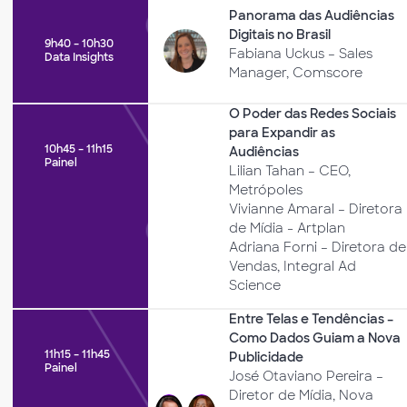
Panorama das Audiências
Digitais no Brasil
9h40 – 10h30
Fabiana Uckus – Sales
Data Insights
Manager, Comscore
O Poder das Redes Sociais
para Expandir as
10h45 – 11h15
Audiências
Painel
Lilian Tahan – CEO,
Metrópoles
Vivianne Amaral – Diretora
de Mídia - Artplan
Adriana Forni – Diretora de
Vendas, Integral Ad
Science
Entre Telas e Tendências –
Como Dados Guiam a Nova
11h15 – 11h45
Publicidade
Painel
José Otaviano Pereira –
Diretor de Mídia, Nova