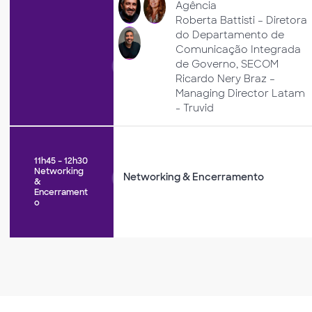
Agência
Roberta Battisti – Diretora
do Departamento de
Comunicação Integrada
de Governo, SECOM
Ricardo Nery Braz –
Managing Director Latam
- Truvid
11h45 – 12h30
Networking
Networking & Encerramento
&
Encerrament
o