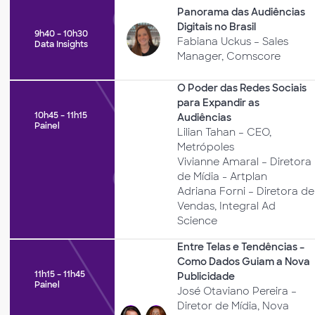
Panorama das Audiências
Digitais no Brasil
9h40 – 10h30
Fabiana Uckus – Sales
Data Insights
Manager, Comscore
O Poder das Redes Sociais
para Expandir as
10h45 – 11h15
Audiências
Painel
Lilian Tahan – CEO,
Metrópoles
Vivianne Amaral – Diretora
de Mídia - Artplan
Adriana Forni – Diretora de
Vendas, Integral Ad
Science
Entre Telas e Tendências –
Como Dados Guiam a Nova
11h15 – 11h45
Publicidade
Painel
José Otaviano Pereira –
Diretor de Mídia, Nova