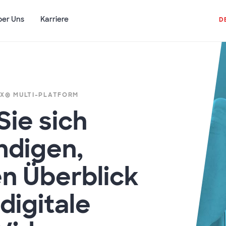
ber Uns
Karriere
D
IX® MULTI-PLATFORM
Sie sich
ndigen,
en Überblick
digitale