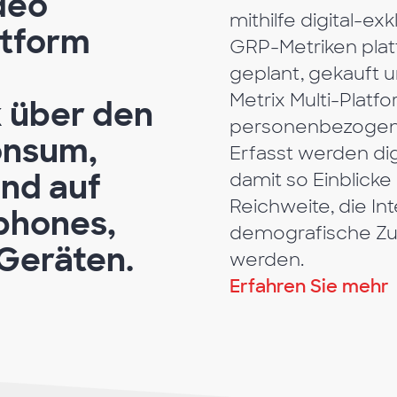
deo
mithilfe digital-ex
atform
GRP-Metriken plat
geplant, gekauft 
Metrix Multi-Platfo
 über den
personenbezogene
onsum,
Erfasst werden dig
nd auf
damit so Einblicke
Reichweite, die In
phones,
demografische Z
Geräten.
werden.
Erfahren Sie mehr