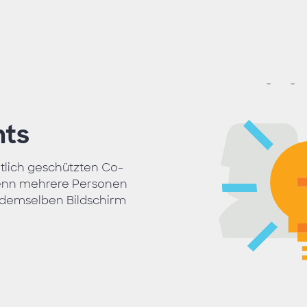
hts
htlich geschützten Co-
enn mehrere Personen
f demselben Bildschirm