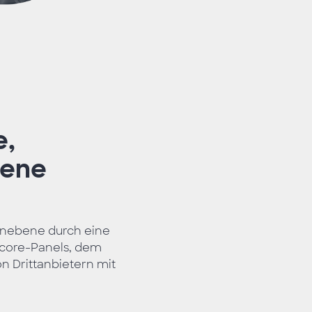
e,
gene
nenebene durch eine
core-Panels, dem
 Drittanbietern mit