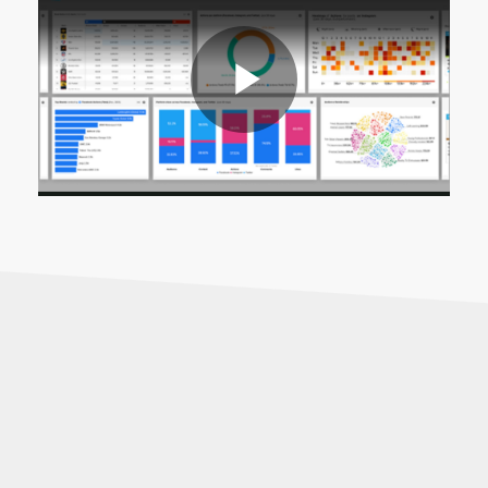
Riproduc
il
video