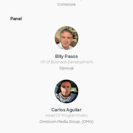
Comscore
Panel
Billy Pasos
VP of Business Development
Siprocal
Carlos Aguilar
Head Of Programmatic
Omnicom Media Group, (OMG)