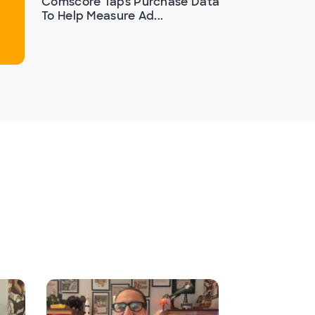
Comscore Taps Purchase Data
To Help Measure Ad...