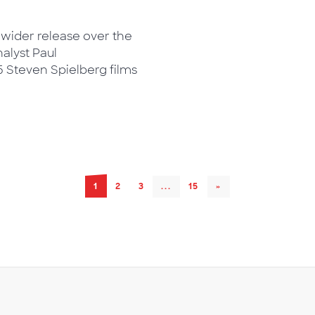
wider release over the
alyst Paul
 Steven Spielberg films
1
2
3
...
15
NEXT
»