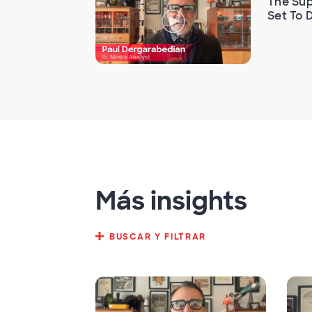
The Sup
Set To D
Más insights
BUSCAR Y FILTRAR