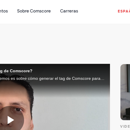
ntos
Sobre Comscore
Carreras
ESPA
tag de Comscore?
Una de las preguntas más frecuentes que tenemos es sobre cómo generar el tag de Comscore para los sitios webs. Aquí te mostramos el paso a paso de cómo hacerlo e indicamos todos los analíticos que se generan con esta información.
VID