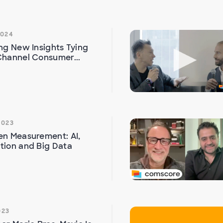
d
2024
ng New Insights Tying
hannel Consumer...
u
c
2023
n Measurement: AI,
ion and Big Data
i
023