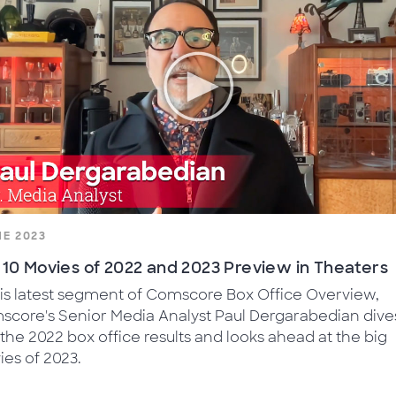
o
NE 2023
 10 Movies of 2022 and 2023 Preview in Theaters
his latest segment of Comscore Box Office Overview,
core's Senior Media Analyst Paul Dergarabedian dive
 the 2022 box office results and looks ahead at the big
es of 2023.