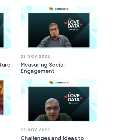
23 NOV 2022
cture
Measuring Social
Engagement
23 NOV 2022
Challenges and ideas to