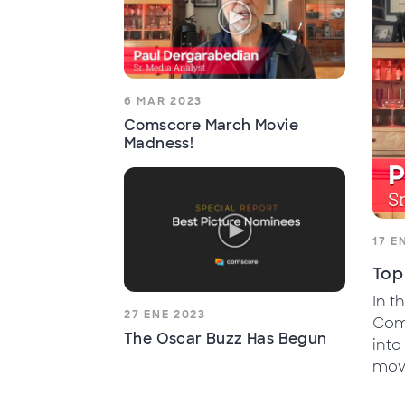
6 MAR 2023
Comscore March Movie
Madness!
17 E
Top
In t
27 ENE 2023
Coms
The Oscar Buzz Has Begun
into
movi