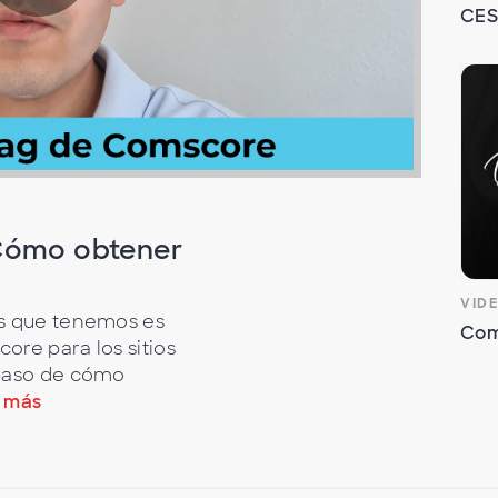
R
CES
e
p
¿Cómo obtener
VID
r
es que tenemos es
Com
re para los sitios
 paso de cómo
 más
o