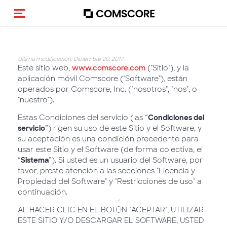
(Des)activar la navegación
Última modificación: Diciembre 20, 2017
Este sitio web,
www.comscore.com
("Sitio"), y la
aplicación móvil Comscore ("Software"), están
operados por Comscore, Inc. ("nosotros", "nos", o
"nuestro").
Estas Condiciones del servicio (las “
Condiciones del
servicio
”) rigen su uso de este Sitio y el Software, y
su aceptación es una condición precedente para
usar este Sitio y el Software (de forma colectiva, el
“
Sistema
”). Si usted es un usuario del Software, por
favor, preste atención a las secciones "Licencia y
Propiedad del Software" y "Restricciones de uso" a
continuación.
AL HACER CLIC EN EL BOTÓN "ACEPTAR", UTILIZAR
ESTE SITIO Y/O DESCARGAR EL SOFTWARE, USTED