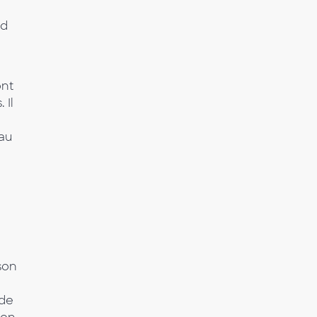
od
e
ont
 Il
au
son
 de