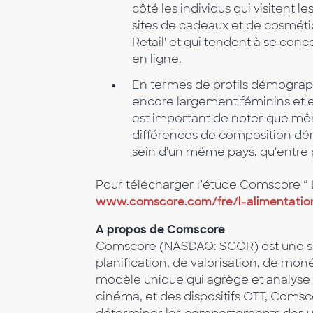
côté les individus qui visitent l
sites de cadeaux et de cosmétique
Retail' et qui tendent à se conc
en ligne.
En termes de profils démographi
encore largement féminins et es
est important de noter que même
différences de composition dé
sein d'un même pays, qu'entre 
Pour télécharger l’étude Comscore “ L’
www.comscore.com/fre/l-alimentatio
A propos de Comscore
Comscore (NASDAQ: SCOR) est une so
planification, de valorisation, de mo
modèle unique qui agrège et analyse l
cinéma, et des dispositifs OTT, Com