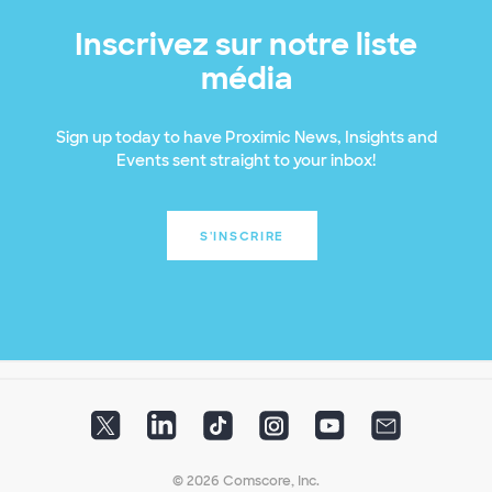
Inscrivez sur notre liste
média
Sign up today to have Proximic News, Insights and
Events sent straight to your inbox!
S'INSCRIRE
© 2026 Comscore, Inc.