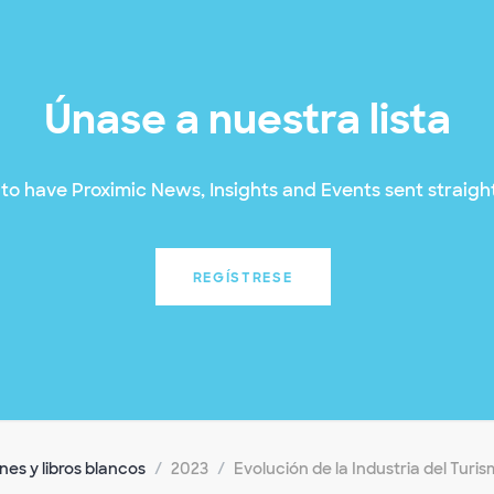
Únase a nuestra lista
to have Proximic News, Insights and Events sent straight
REGÍSTRESE
es y libros blancos
2023
Evolución de la Industria del Turi