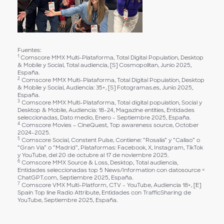
Fuentes:
1
Comscore MMX Multi-Plataforma, Total Digital Population, Desktop
& Mobile y Social, Total audiencia, [S] Cosmopolitan, Junio 2025,
España.
2
Comscore MMX Multi-Plataforma, Total Digital Population, Desktop
& Mobile y Social, Audiencia: 35+, [S] Fotogramas.es, Junio 2025,
España.
3
Comscore MMX Multi-Plataforma, Total digital population, Social y
Desktop & Mobile, Audiencia: 18-24, Magazine entities, Entidades
seleccionadas, Dato medio, Enero - Septiembre 2025, España.
4
Comscore Movies – CineQuest, Top awareness source, October
2024-2025.
5
Comscore Social, Constent Pulse, Contiene: “Rosalía” y “Callao” o
“Gran Vía” o “Madrid”, Plataformas: Facebook, X, Instagram, TikTok
y YouTube, del 20 de octubre al 17 de noviembre 2025.
6
Comscore MMX Source & Loss, Desktop, Total audiencia,
Entidades seleccionadas top 5 News/Information con datosource =
ChatGPT.com, Septiembre 2025, España.
7
Comscore VMX Multi-Platform, CTV - YouTube, Audiencia 18+, [E]
Spain Top line Radio Attribute, Entidades con TrafficSharing de
YouTube, Septiembre 2025, España.