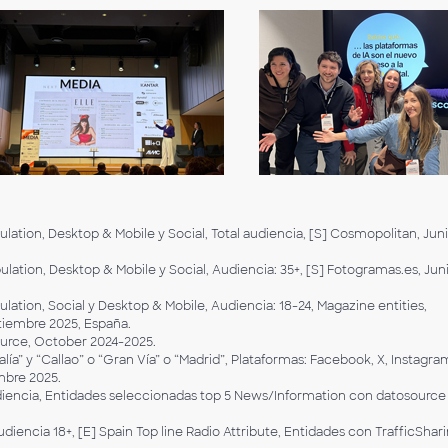
lation, Desktop & Mobile y Social, Total audiencia, [S] Cosmopolitan, Jun
lation, Desktop & Mobile y Social, Audiencia: 35+, [S] Fotogramas.es, Jun
ation, Social y Desktop & Mobile, Audiencia: 18-24, Magazine entities,
tiembre 2025, España.
urce, October 2024-2025.
a” y “Callao” o “Gran Vía” o “Madrid”, Plataformas: Facebook, X, Instagra
mbre 2025.
iencia, Entidades seleccionadas top 5 News/Information con datosource
ncia 18+, [E] Spain Top line Radio Attribute, Entidades con TrafficShar