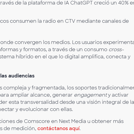
a través de la plataforma de IA ChatGPT creció un 40% e
nicos consumen la radio en CTV mediante canales de
es donde convergen los medios. Los usuarios experiment
taformas y formatos, a través de un consumo
cross-
stema híbrido en el que lo digital amplifica, conecta y
 las audiencias
ás compleja y fragmentada, los soportes tradicionalme
a para ampliar alcance, generar
engagement
y activar
r esta transversalidad desde una visión integral de l
nectar y evolucionar con ellas.
taciones de Comscore en Next Media u obtener más
es de medición,
contáctanos aquí
.