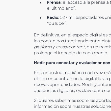
Prensa
: el acceso a la prensa 
6
el último año
.
Radio
: 527 mil espectadores ú
7
YouTube
.
En definitiva, en el espacio digital 
los contenidos transitando entre pla
platform
y
cross-content
, en un ecosi
prolonga el impacto de cada medio.
Medir para conectar y evolucionar con
En la industria mediática cada vez m
offline encuentran en lo digital la ví
nuevas oportunidades. Medir y entende
audiencias digitales, es clave para co
Si quieres saber más sobre las apor
información sobre nuestras solucion