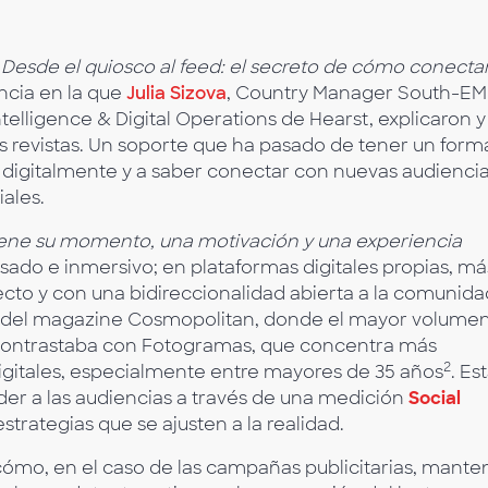
“
Desde el quiosco al feed: el secreto de cómo conecta
ncia en la que
Julia Sizova
, Country Manager South-E
ntelligence & Digital Operations de Hearst, explicaron y
 revistas. Un soporte que ha pasado de tener un form
digitalmente y a saber conectar con nuevas audiencia
iales.
iene su momento, una motivación y una experiencia
sado e inmersivo; en plataformas digitales propias, má
recto y con una bidireccionalidad abierta a la comunida
el del magazine Cosmopolitan, donde el mayor volume
contrastaba con Fotogramas, que concentra más
2
digitales, especialmente entre mayores de 35 años
. Es
er a las audiencias a través de una medición
Social
strategias que se ajusten a la realidad.
ómo, en el caso de las campañas publicitarias, mante