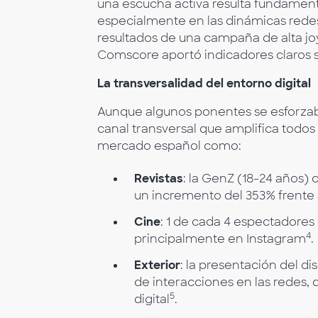
una escucha activa resulta fundamenta
especialmente en las dinámicas redes
resultados de una campaña de alta joy
Comscore aportó indicadores claros so
La transversalidad del entorno digital
Aunque algunos ponentes se esforzaba
canal transversal que amplifica todo
mercado español como:
Revistas
: la GenZ (18-24 años)
un incremento del 353% frente 
Cine
: 1 de cada 4 espectadores 
4
principalmente en Instagram
.
Exterior
: la presentación del d
de interacciones en las redes,
5
digital
.