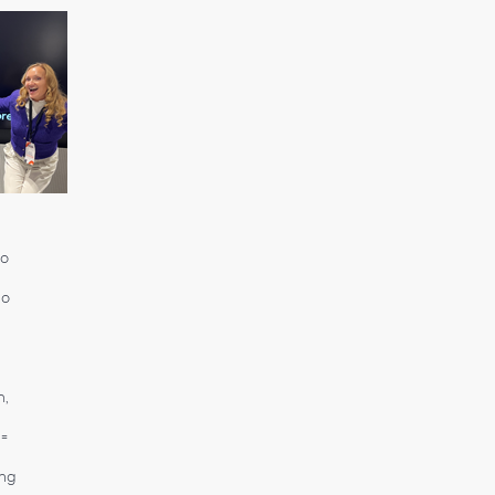
io
io
m,
 =
ing