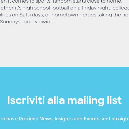
n it comes to sports, fandom starts close to home.
ther it’s high school football on a Friday night, colleg
alries on Saturdays, or hometown heroes taking the fie
Sundays, local viewing...
Iscriviti alla mailing list
to have Proximic News, Insights and Events sent straight