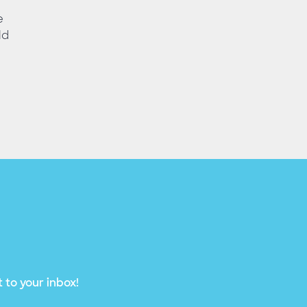
e
ld
 to your inbox!