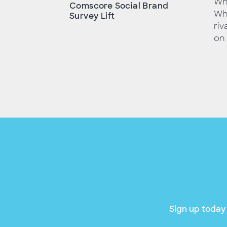
Whe
Comscore Social Brand
Whe
Survey Lift
riv
on 
Sign up today 