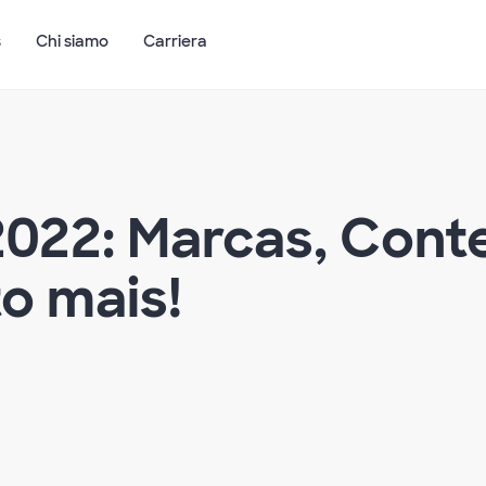
s
Chi siamo
Carriera
022: Marcas, Cont
to mais!