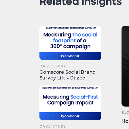
Related Insights
CASE STUDY
Comscore Social Brand
Survey Lift - Dazed
BL
Ho
CASE STUDY