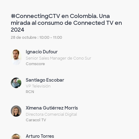
#ConnectingCTV en Colombia. Una
mirada al consumo de Connected TV en
2024
28 de octubre : 10:00 - 11:00
Ignacio Dufour
Senior Sales Manager de Cono Sur
Comscore
Santiago Escobar
VP Televisión
RCN
Ximena Gutiérrez Morris
Directora Comercial Digital
Caracol TV
Arturo Torres