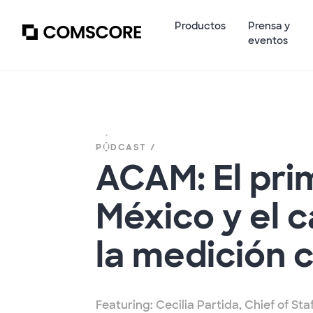
Productos
Prensa y
eventos
PÓDCAST /
ACAM: El pri
México y el 
la medición 
Featuring: Cecilia Partida, Chief of St