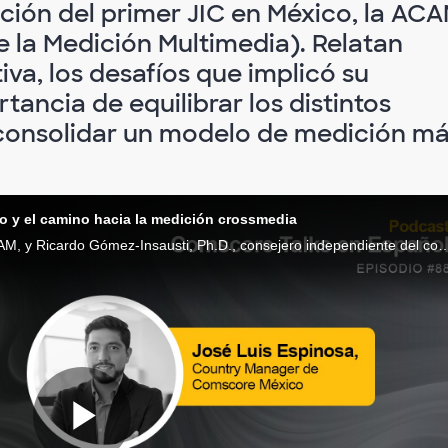
ación del primer JIC en México, la AC
e la Medición Multimedia). Relatan
iva, los desafíos que implicó su
ancia de equilibrar los distintos
a consolidar un modelo de medición m
o y el camino hacia la medición crossmedia
Cecilia Partida Gómez, Chief of Staff de la ACAM, y Ricardo Gómez-Insausti, Ph.D., consejero independiente del consejo directivo, cuentan sobre un hito para la medición de audiencias 