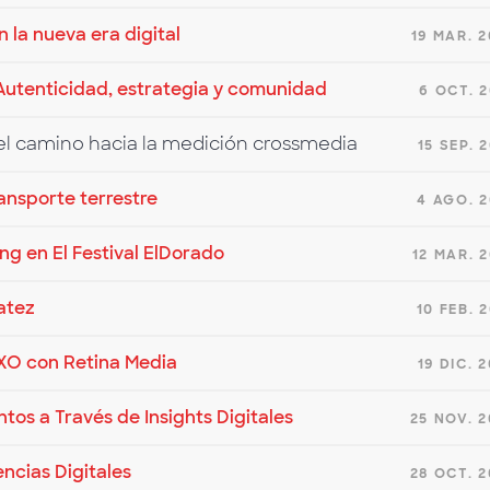
n la nueva era digital
19 MAR. 
Autenticidad, estrategia y comunidad
6 OCT. 
el camino hacia la medición crossmedia
15 SEP. 
ansporte terrestre
4 AGO. 
ing en El Festival ElDorado
12 MAR. 
atez
10 FEB. 
XXO con Retina Media
19 DIC. 
tos a Través de Insights Digitales
25 NOV. 
encias Digitales
28 OCT. 