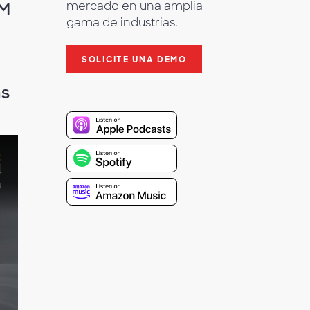
AM
mercado en una amplia
gama de industrias.
SOLICITE UNA DEMO
ás
en América Latina: la creación del primer JIC en México, la ACAM.