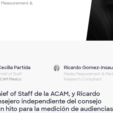
ia Measurement &
Cecilia Partida
Ricardo Gomez-Insau
hief of Staff
Media Measurement & Mar
CAM México
Research Consultant
ief of Staff de la ACAM, y Ricardo
nsejero independiente del consejo
un hito para la medición de audiencias