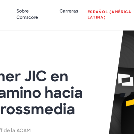
Sobre
Carreras
ESPAÑOL (AMÉRICA
Comscore
LATINA)
mer JIC en
camino hacia
crossmedia
aff de la ACAM