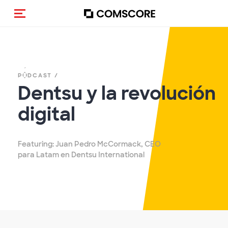
Activar navegación
PÓDCAST /
Dentsu y la revolución
digital
Featuring: Juan Pedro McCormack, CEO
para Latam en Dentsu International